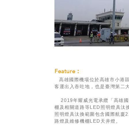
Feature：
高雄國際機場位於高雄市小港區
客運出入吞吐地，也是臺灣第二大
2019年耀威光電承纜「高雄
棚及相關道路等LED照明燈具汰
照明燈具汰換範圍包含國際航廈21
路燈及維修機棚LED天井燈。