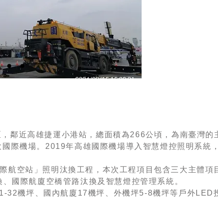
，鄰近高雄捷運小港站，總面積為266公頃，為南臺灣的
國際機場。2019年高雄國際機場導入智慧燈控照明系統
國際航空站」照明汰換工程，本次工程項目包含三大主體項
換、國際航廈空橋管路汰換及智慧燈控管理系統。
-32機坪、國內航廈17機坪、外機坪5-8機坪等戶外LED