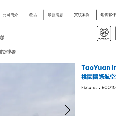
公司簡介
產品
最新消息
實績案例
銷售夥伴
越
域領導者.
TaoYuan In
桃園國際航空
Fixtures：ECO1