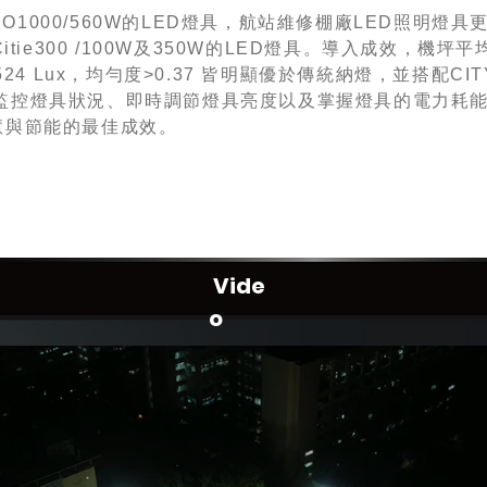
000/560W的LED燈具，航站維修棚廠LED照明燈具更換為
tie300 /100W及350W的LED燈具。導入成效，機坪平
24 Lux，均勻度>0.37 皆明顯優於傳統納燈，並搭配CIT
即時遠監控燈具狀況、即時調節燈具亮度以及掌握燈具的電力
慧與節能的最佳成效。
Vide
o