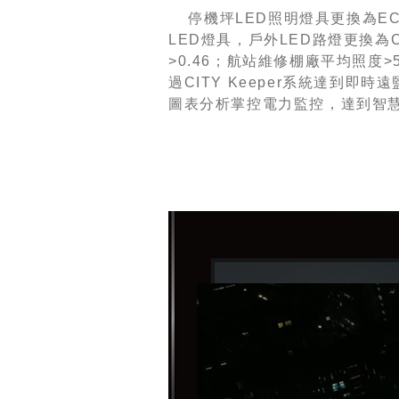
停機坪LED照明燈具更換為ECO1
LED燈具，戶外LED路燈更換為Ci
>0.46；航站維修棚廠平均照度>5
過CITY Keeper系統達到
圖表分析掌控電力監控，達到智