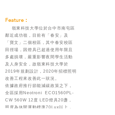
Feature：
嶺東科技大學位於台中市南屯區
鄰近成功嶺，目前有「春安」及
「寶文」二個校區，其中春安校區
田徑場，因燈具已超過使用年限且
多處損壞，嚴重影響夜間學生活動
及人身安全，故嶺東科技大學於
2019年規劃設計，2020年招標照明
改善工程來改善此一狀況。
依據政府推行節能減碳政策之下，
全區採用Neotroni ECO1560PL-
CW 560W 12度 LED燈具20盞，
照度為休閒運動標準70Lux以上，
另增設（Wi-Fi) 無線智慧燈光控制