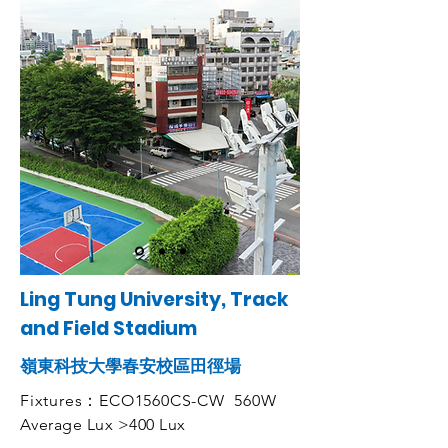
Ling Tung University, Track
and Field Stadium
嶺東科技大學春安校區田徑場
Fixtures：ECO1560CS-CW 560W
Average Lux >400 Lux