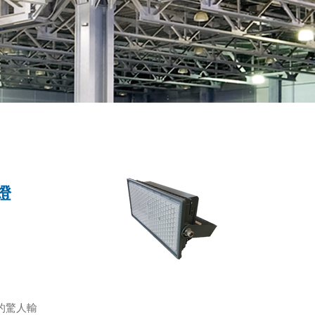
燈
明的驚人輸