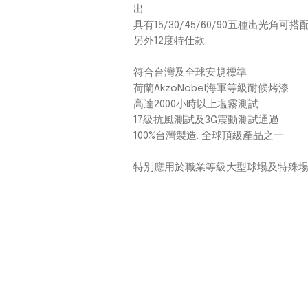
出
具有15/30/45/60/90五種出光角可搭
另外12度特仕款
符合台灣及全球安規標準​
荷蘭AkzoNobel海軍等級耐候烤漆
高達2000小時以上塩霧測試
17級抗風測試及3G震動測試通過
100%台灣製造. 全球頂級產品之一
​特別應用於職業等級大型球場及特殊