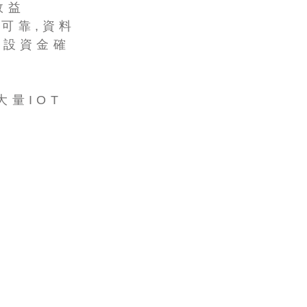
效益
不可靠,資料
建設資金確
量IOT